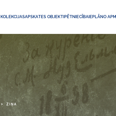
KOLEKCIJAS
APSKATES OBJEKTI
PĒTNIECĪBA
IEPLĀNO AP
ZIŅA