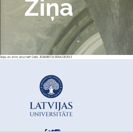
Ziņa
Oops, an error occurred! Code: 2026080721250562202513