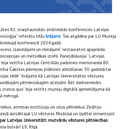
itātes 82. starptautiskās zinātniskās konferences Latvijas
zeoloģija” referātu tēžu
krājums
. Tas atgādina par LU Muzeja
nātniskajā konferencē 2024.gadā.
cess, izaicinājumi un risinājumi” restauratori apsprieda
oncepcijas un metodikas izvēli. Paneļdiskusija “Latvijas
i” bija veltīta Latvijas Centrālās padomes memoranda 80.
tīna Čakstes piemiņas plāksnes atklāšanas 30. gadskārtai
ijas sēdē “Krājums kā Latvijas Universitātes vēstures
 jaunākajām pētnieciskajām atziņām. Bet darbseminārs
 status quo” bija veltīts muzeju digitālā apmeklējuma kā
lā mērogā.
iekus, atmiņas institūciju un citus pētniekus Zinātņu
ejā aizsāktajai LU vēstures fiksācijai un izpētei izmantojot
par Latvijas Universitāti: mutvārdu vēstures pētniecības
iņa bulvārī 19, Rīgā.