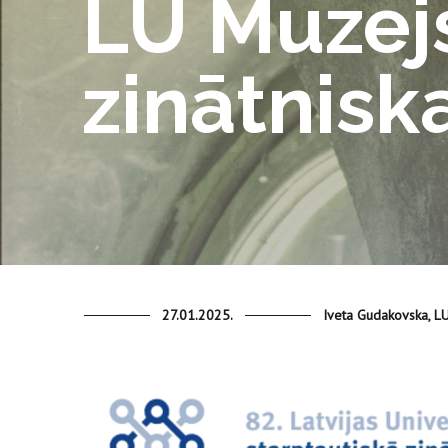
LU Muzejs
zinātnisk
27.01.2025.
Iveta Gudakovska, L