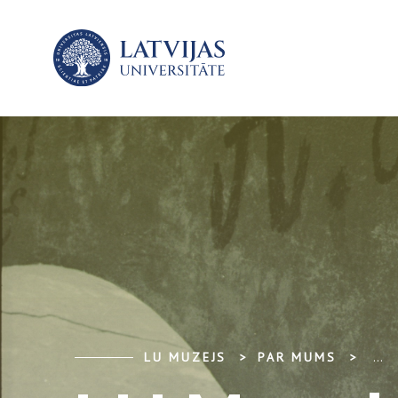
LU MUZEJS
PAR MUMS
...