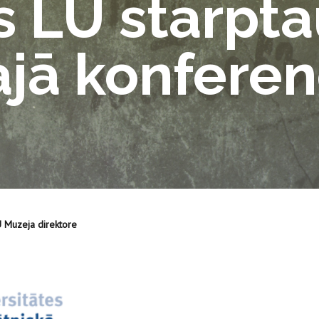
 LU starpta
ajā konfere
U Muzeja direktore