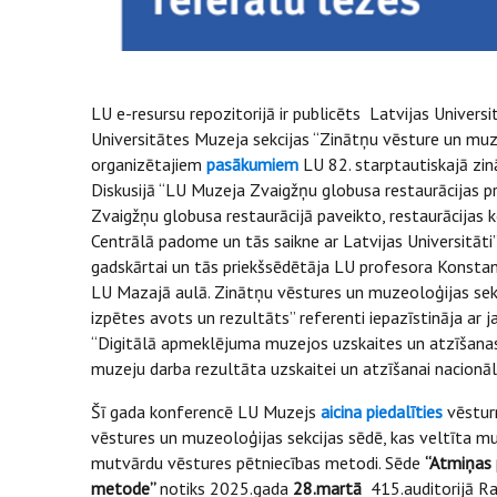
LU e-resursu repozitorijā ir publicēts Latvijas Univers
Universitātes Muzeja sekcijas “Zinātņu vēsture un mu
organizētajiem
pasākumiem
LU 82. starptautiskajā zi
Diskusijā “LU Muzeja Zvaigžņu globusa restaurācijas pro
Zvaigžņu globusa restaurācijā paveikto, restaurācijas k
Centrālā padome un tās saikne ar Latvijas Universitāt
gadskārtai un tās priekšsēdētāja LU profesora Konstan
LU Mazajā aulā. Zinātņu vēstures un muzeoloģijas sekc
izpētes avots un rezultāts” referenti iepazīstināja ar
“Digitālā apmeklējuma muzejos uzskaites un atzīšanas
muzeju darba rezultāta uzskaitei un atzīšanai nacionā
Šī gada konferencē LU Muzejs
aicina piedalīties
vēsturn
vēstures un muzeoloģijas sekcijas sēdē, kas veltīta muz
mutvārdu vēstures pētniecības metodi. Sēde
“Atmiņas 
metode”
notiks 2025.gada
28.martā
415.auditorijā Ra