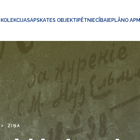
KOLEKCIJAS
APSKATES OBJEKTI
PĒTNIECĪBA
IEPLĀNO AP
ZIŅA