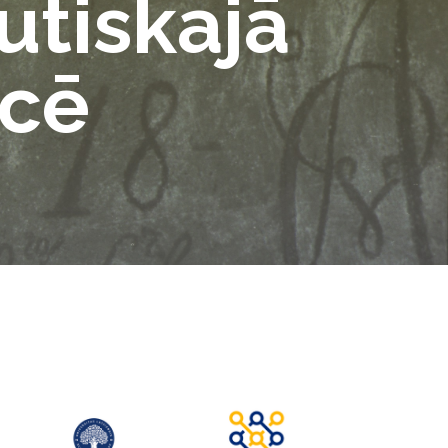
utiskajā
ncē